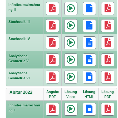
Infinitesimalrechnu
ng II
Stochastik III
Stochastik IV
Analytische
Geometrie V
Analytische
Geometrie VI
Angabe
Lösung
Lösung
Lösung
Abitur 2022
PDF
Video
HTML
PDF
Infinitesimalrechnu
ng I