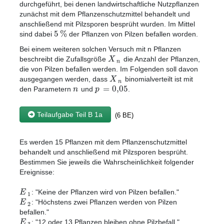
durchgeführt, bei denen landwirtschaftliche Nutzpflanzen
zunächst mit dem Pflanzenschutzmittel behandelt und
anschließend mit Pilzsporen besprüht wurden. Im Mittel
5
%
sind dabei
der Pflanzen von Pilzen befallen worden.
Bei einem weiteren solchen Versuch mit n Pflanzen
X
beschreibt die Zufallsgröße
die Anzahl der Pflanzen,
n
die von Pilzen befallen werden. Im Folgenden soll davon
X
ausgegangen werden, dass
binomialverteilt ist mit
n
=
0
,
05
n
p
den Parametern
und
.
Teilaufgabe Teil B 1a
(6 BE)
Es werden 15 Pflanzen mit dem Pflanzenschutzmittel
behandelt und anschließend mit Pilzsporen besprüht.
Bestimmen Sie jeweils die Wahrscheinlichkeit folgender
Ereignisse:
E
: "Keine der Pflanzen wird von Pilzen befallen."
1
E
: "Höchstens zwei Pflanzen werden von Pilzen
2
befallen."
E
: "12 oder 13 Pflanzen bleiben ohne Pilzbefall."
3