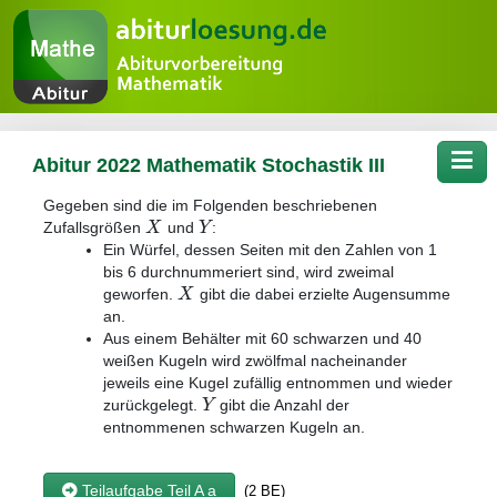
Tog
Abitur 2022 Mathematik Stochastik III
Gegeben sind die im Folgenden beschriebenen
X
Y
Zufallsgrößen
und
:
Ein Würfel, dessen Seiten mit den Zahlen von 1
bis 6 durchnummeriert sind, wird zweimal
X
geworfen.
gibt die dabei erzielte Augensumme
an.
Aus einem Behälter mit 60 schwarzen und 40
weißen Kugeln wird zwölfmal nacheinander
jeweils eine Kugel zufällig entnommen und wieder
Y
zurückgelegt.
gibt die Anzahl der
entnommenen schwarzen Kugeln an.
Teilaufgabe Teil A a
(2 BE)