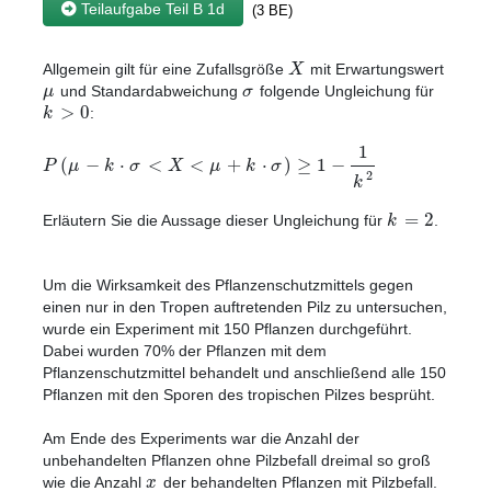
Teilaufgabe Teil B 1d
(3 BE)
X
Allgemein gilt für eine Zufallsgröße
mit Erwartungswert
μ
σ
und Standardabweichung
folgende Ungleichung für
>
0
k
:
1
(
−
⋅
<
<
+
⋅
)
≥
1
−
P
μ
k
σ
X
μ
k
σ
2
k
=
2
k
Erläutern Sie die Aussage dieser Ungleichung für
.
Um die Wirksamkeit des Pflanzenschutzmittels gegen
einen nur in den Tropen auftretenden Pilz zu untersuchen,
wurde ein Experiment mit 150 Pflanzen durchgeführt.
Dabei wurden 70% der Pflanzen mit dem
Pflanzenschutzmittel behandelt und anschließend alle 150
Pflanzen mit den Sporen des tropischen Pilzes besprüht.
Am Ende des Experiments war die Anzahl der
unbehandelten Pflanzen ohne Pilzbefall dreimal so groß
x
wie die Anzahl
der behandelten Pflanzen mit Pilzbefall.