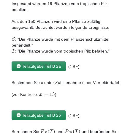
Insgesamt wurden 19 Pflanzen vom tropischen Pilz
befallen.
Aus den 150 Pflanzen wird eine Pflanze zufällig
ausgewählt. Betrachtet werden folgende Ereignisse:
S
: "Die Pflanze wurde mit dem Pflanzenschutzmittel
behandelt."
T
: "Die Pflanze wurde vom tropischen Pilz befallen."
Teilaufgabe Teil B 2a
(4 BE)
Bestimmen Sie x unter Zuhilfenahme einer Vierfeldertafel.
=
13
x
(zur Kontrolle:
)
Teilaufgabe Teil B 2b
(4 BE)
(
)
(
)
P
T
P
T
−
−
Berechnen Sie
und
und begründen Sie,
S