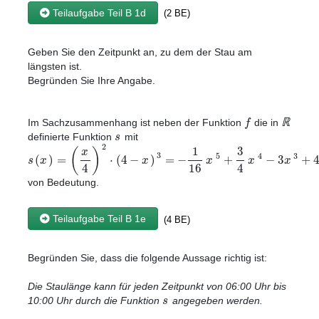
Teilaufgabe Teil B 1d
(2 BE)
Geben Sie den Zeitpunkt an, zu dem der Stau am
längsten ist.
Begründen Sie Ihre Angabe.
f
ℝ
Im Sachzusammenhang ist neben der Funktion
die in
s
definierte Funktion
mit
2
1
3
(
)
x
3
5
4
3
(
)
=
⋅
(
4
−
)
=
−
+
−
3
+
s
x
x
x
x
x
4
16
4
von Bedeutung.
Teilaufgabe Teil B 1e
(4 BE)
Begründen Sie, dass die folgende Aussage richtig ist:
Die Staulänge kann für jeden Zeitpunkt von 06:00 Uhr bis
s
10:00 Uhr durch die Funktion
angegeben werden.