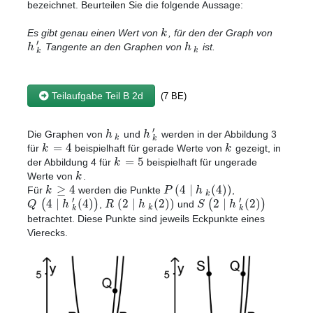
bezeichnet. Beurteilen Sie die folgende Aussage:
k
Es gibt genau einen Wert von
, für den der Graph von
′
h
h
Tangente an den Graphen von
ist.
k
k
Teilaufgabe Teil B 2d
(7 BE)
′
h
h
Die Graphen von
und
werden in der Abbildung 3
k
k
=
4
k
k
für
beispielhaft für gerade Werte von
gezeigt, in
=
5
k
der Abbildung 4 für
beispielhaft für ungerade
k
Werte von
.
≥
4
(
4
|
(
4
)
)
k
P
h
Für
werden die Punkte
,
k
′
′
4
|
(
4
)
(
2
|
(
2
)
)
2
|
(
2
)
(
(
)
)
Q
h
R
h
S
h
,
und
k
k
k
betrachtet. Diese Punkte sind jeweils Eckpunkte eines
Vierecks.