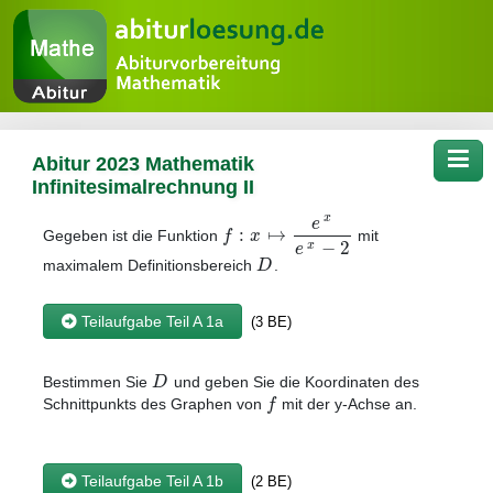
Tog
Abitur 2023 Mathematik
Infinitesimalrechnung II
x
e
:
↦
f
x
Gegeben ist die Funktion
mit
−
2
e
x
D
maximalem Definitionsbereich
.
Teilaufgabe Teil A 1a
(3 BE)
D
Bestimmen Sie
und geben Sie die Koordinaten des
f
Schnittpunkts des Graphen von
mit der y-Achse an.
Teilaufgabe Teil A 1b
(2 BE)