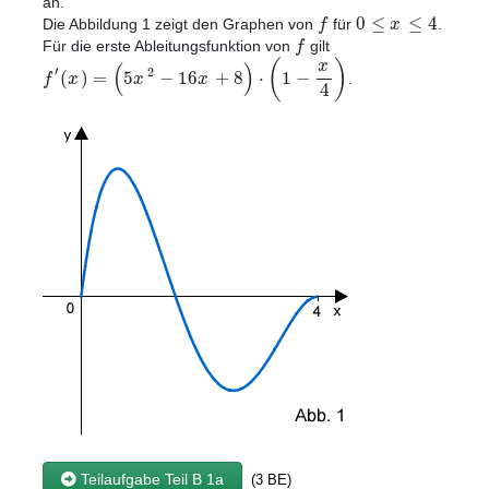
an.
0
≤
≤
4
f
x
Die Abbildung 1 zeigt den Graphen von
für
.
f
Für die erste Ableitungsfunktion von
gilt
(
)
x
(
)
′
2
(
)
=
5
−
16
+
8
⋅
1
−
f
x
x
x
.
4
Teilaufgabe Teil B 1a
(3 BE)