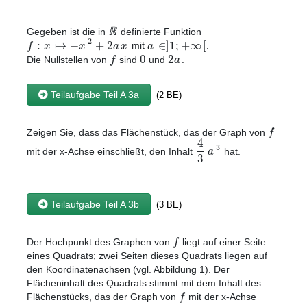
ℝ
Gegeben ist die in
definierte Funktion
2
:
↦
−
+
2
∈
]
1
;
+
∞
[
f
x
x
a
x
a
mit
.
0
2
f
a
Die Nullstellen von
sind
und
.
Teilaufgabe Teil A 3a
(2 BE)
f
Zeigen Sie, dass das Flächenstück, das der Graph von
4
3
a
mit der x-Achse einschließt, den Inhalt
hat.
3
Teilaufgabe Teil A 3b
(3 BE)
f
Der Hochpunkt des Graphen von
liegt auf einer Seite
eines Quadrats; zwei Seiten dieses Quadrats liegen auf
den Koordinatenachsen (vgl. Abbildung 1). Der
Flächeninhalt des Quadrats stimmt mit dem Inhalt des
f
Flächenstücks, das der Graph von
mit der x-Achse