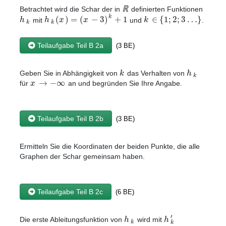
ℝ
Betrachtet wird die Schar der in
definierten Funktionen
k
(
)
=
(
−
3
)
+
1
∈
{
1
;
2
;
3
…
}
h
h
x
x
k
mit
und
.
k
k
Teilaufgabe Teil B 2a
(3 BE)
k
h
Geben Sie in Abhängigkeit von
das Verhalten von
k
→
−
∞
x
für
an und begründen Sie Ihre Angabe.
Teilaufgabe Teil B 2b
(3 BE)
Ermitteln Sie die Koordinaten der beiden Punkte, die alle
Graphen der Schar gemeinsam haben.
Teilaufgabe Teil B 2c
(6 BE)
′
h
h
Die erste Ableitungsfunktion von
wird mit
k
k