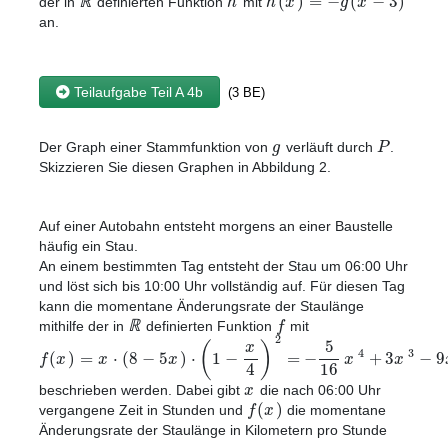
(
)
=
−
(
−
3
)
h
h
x
g
x
ℝ
der in
definierten Funktion
mit
an.
Teilaufgabe Teil A 4b
(3 BE)
g
P
Der Graph einer Stammfunktion von
verläuft durch
.
Skizzieren Sie diesen Graphen in Abbildung 2.
Auf einer Autobahn entsteht morgens an einer Baustelle
häufig ein Stau.
An einem bestimmten Tag entsteht der Stau um 06:00 Uhr
und löst sich bis 10:00 Uhr vollständig auf. Für diesen Tag
kann die momentane Änderungsrate der Staulänge
f
ℝ
mithilfe der in
definierten Funktion
mit
2
5
(
)
x
4
3
(
)
=
⋅
(
8
−
5
)
⋅
1
−
=
−
+
3
−
9
f
x
x
x
x
x
4
16
x
beschrieben werden. Dabei gibt
die nach 06:00 Uhr
(
)
f
x
vergangene Zeit in Stunden und
die momentane
Änderungsrate der Staulänge in Kilometern pro Stunde