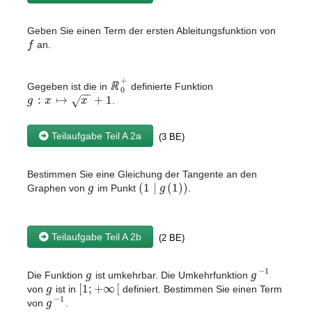
Geben Sie einen Term der ersten Ableitungsfunktion von
f
an.
+
ℝ
Gegeben ist die in
definierte Funktion
0
−
−
:
↦
+
1
√
g
x
x
.
Teilaufgabe Teil A 2a
(3 BE)
Bestimmen Sie eine Gleichung der Tangente an den
(
1
|
(
1
)
)
g
g
Graphen von
im Punkt
.
Teilaufgabe Teil A 2b
(2 BE)
−
1
g
g
Die Funktion
ist umkehrbar. Die Umkehrfunktion
[
1
;
+
∞
[
g
von
ist in
definiert. Bestimmen Sie einen Term
−
1
g
von
.