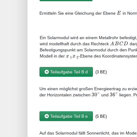
E
Ermitteln Sie eine Gleichung der Ebene
in Norm
Ein Solarmodul wird an einem Metallrohr befestigt
A
B
C
D
wird modellhaft durch das Rechteck
darg
Befestigungspunkt am Solarmodul durch den Pun
x
x
Modell in der
-Ebene des Koordinatensystem
1
2
Teilaufgabe Teil B d
(3 BE)
Um einen möglichst großen Energieertrag zu erzie
∘
∘
30
36
der Horizontalen zwischen
und
liegen. Pr
Teilaufgabe Teil B e
(5 BE)
Auf das Solarmodul fällt Sonnenlicht, das im Mode