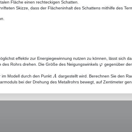
ntalen Fläche einen rechteckigen Schatten.
ifteten Skizze, dass der Flächeninhalt des Schattens mithilfe des Ter
nn.
lichst effektiv zur Energiegewinnung nutzen zu können, lässt sich da
φ
e des Rohrs drehen. Die Größe des Neigungswinkels
gegenüber der
A
r im Modell durch den Punkt
dargestellt wird. Berechnen Sie den Ra
larmoduls bei der Drehung des Metallrohrs bewegt, auf Zentimeter gen