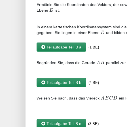
Ermitteln Sie die Koordinaten des Vektors, der s
E
Ebene
ist.
In einem kartesischen Koordinatensystem sind di
E
gegeben. Sie liegen in einer Ebene
und bilden 
Teilaufgabe Teil B a
(1 BE)
A
B
Begründen Sie, dass die Gerade
parallel zur
Teilaufgabe Teil B b
(4 BE)
A
B
C
D
Weisen Sie nach, dass das Viereck
ein 
Teilaufgabe Teil B c
(3 BE)