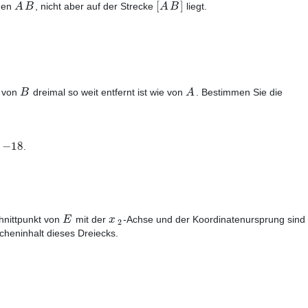
[
]
A
B
A
B
den
, nicht aber auf der Strecke
liegt.
B
A
 von
dreimal so weit entfernt ist wie von
. Bestimmen Sie die
−
18
.
E
x
hnittpunkt von
mit der
-Achse und der Koordinatenursprung sind 
2
heninhalt dieses Dreiecks.