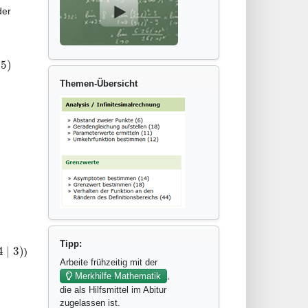
der
5
)
Themen-Übersicht
Tipp:
4
|
3
)
)
Arbeite frühzeitig mit der
,
Merkhilfe Mathematik
die als Hilfsmittel im Abitur
zugelassen ist.