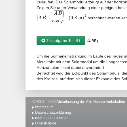
verlaufen. Das Solarmodul erzeugt auf der horizo
Zeigen Sie unter Verwendung einer geeignet beschr
−
−
→
∣
∣
∣
∣
A
D
−
−
→
∣
∣
2
⋅
⋅
(
0
,
8
m
)
∣
∣
A
B
berechnet werden ka
cos
φ
Teilaufgabe Teil B f
(4 BE)
Um die Sonneneinstrahlung im Laufe des Tages mög
Metallrohr mit dem Solarmodul um die Längsachs
Horizontalen bleibt dabei unverändert.
Betrachtet wird der Eckpunkt des Solarmoduls, de
des Kreises, auf dem sich dieser Eckpunkt des So
© 2001 - 2026 Abiturloesung.de. Alle Rechte vorbehalten.
Impressum
Datenschutzerklärung
mathe-abschluss.de
Unterricht.de