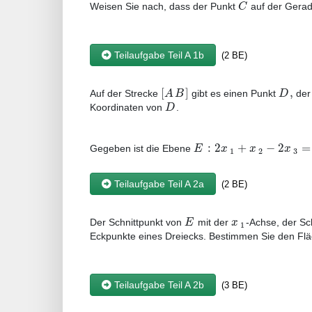
C
Weisen Sie nach, dass der Punkt
auf der Gera
Teilaufgabe Teil A 1b
(2 BE)
[
]
,
A
B
D
Auf der Strecke
gibt es einen Punkt
der
D
Koordinaten von
.
:
2
+
−
2
=
E
x
x
x
Gegeben ist die Ebene
1
2
3
Teilaufgabe Teil A 2a
(2 BE)
E
x
Der Schnittpunkt von
mit der
-Achse, der Sc
1
Eckpunkte eines Dreiecks. Bestimmen Sie den Fläc
Teilaufgabe Teil A 2b
(3 BE)