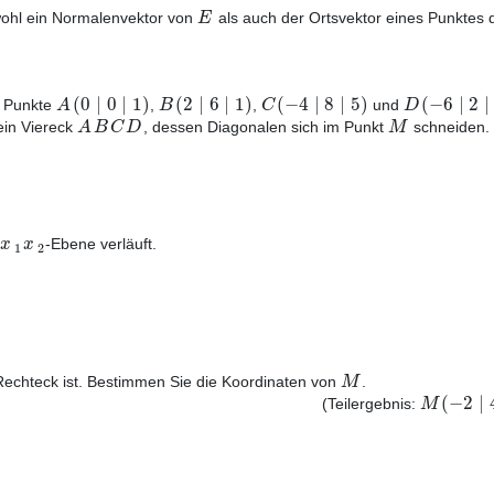
E
owohl ein Normalenvektor von
als auch der Ortsvektor eines Punktes 
(
0
|
0
|
1
)
(
2
|
6
|
1
)
(
−
4
|
8
|
5
)
(
−
6
|
2
|
A
B
C
D
e Punkte
,
,
und
A
B
C
D
M
ein Viereck
, dessen Diagonalen sich im Punkt
schneiden.
x
x
-Ebene verläuft.
1
2
M
Rechteck ist. Bestimmen Sie die Koordinaten von
.
(
−
2
|
M
(Teilergebnis: