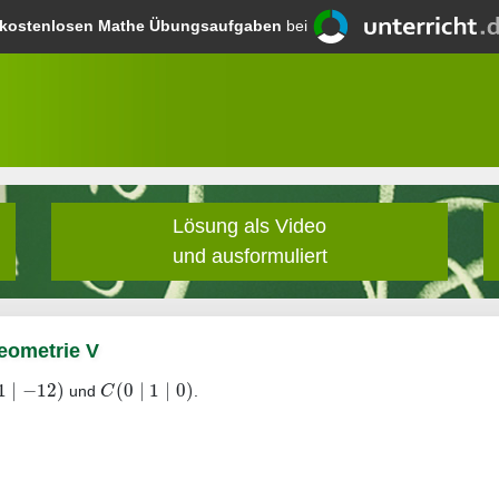
kostenlosen Mathe Übungsaufgaben
bei
Lösung als Video
und ausformuliert
eometrie V
1
|
−
12
)
(
0
|
1
|
0
)
C
und
.