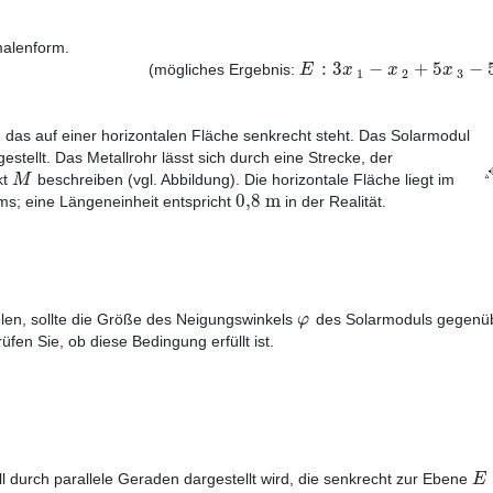
alenform.
:
3
−
+
5
−
E
x
x
x
(mögliches Ergebnis:
1
2
3
, das auf einer horizontalen Fläche senkrecht steht. Das Solarmodul
estellt. Das Metallrohr lässt sich durch eine Strecke, der
M
kt
beschreiben (vgl. Abbildung). Die horizontale Fläche liegt im
0
,
8
m
s; eine Längeneinheit entspricht
in der Realität.
φ
len, sollte die Größe des Neigungswinkels
des Solarmoduls gegenü
üfen Sie, ob diese Bedingung erfüllt ist.
E
ll durch parallele Geraden dargestellt wird, die senkrecht zur Ebene