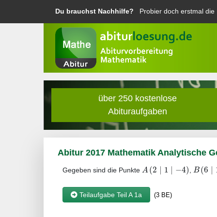
Du brauchst Nachhilfe?
Probier doch erstmal die
über 250 kostenlose
Abituraufgaben
Abitur 2017 Mathematik Analytische G
(
2
|
1
|
−
4
)
(
6
|
A
B
Gegeben sind die Punkte
,
Teilaufgabe Teil A 1a
(3 BE)